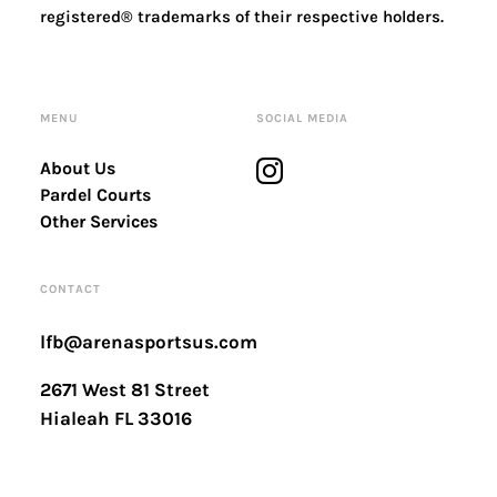
registered® trademarks of their respective holders.
MENU
SOCIAL MEDIA
About Us
Pardel Courts
Other Services
CONTACT
lfb@arenasportsus.com
2671 West 81 Street
Hialeah FL 33016