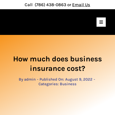
Skip
Call
(786) 438-0863
or
Email Us
to
content
Toggle
Navigat
Home
Padel Courts
Other Services
How much does business
Maintenance
insurance cost?
Gallery
By
admin
-
Published On: August 9, 2022
-
Categories:
Business
Contact Us
IG
Instagram